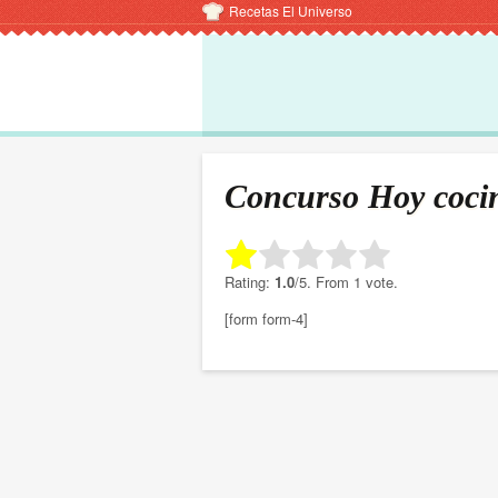
Recetas El Universo
Concurso Hoy cocin
Rate this item:
Rating:
1.0
/5. From 1 vote.
[form form-4]
Submit Rating