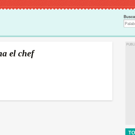
Busca
PUBL
a el chef
TO