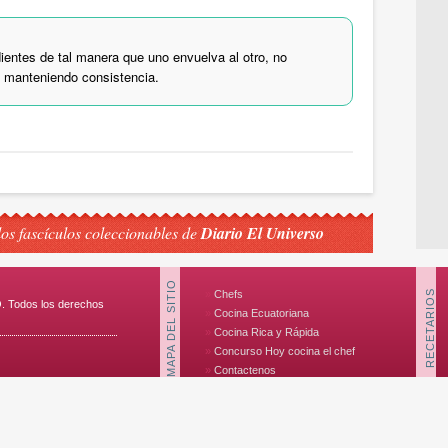
ientes de tal manera que uno envuelva al otro, no
n manteniendo consistencia.
los fascículos coleccionables de
Diario El Universo
MAPA DEL SITIO
RECETARIOS
Chefs
 Todos los derechos
Cocina Ecuatoriana
Cocina Rica y Rápida
Concurso Hoy cocina el chef
Contactenos
Contacto
Hoy Cocina el Chef
Introducción
Portada