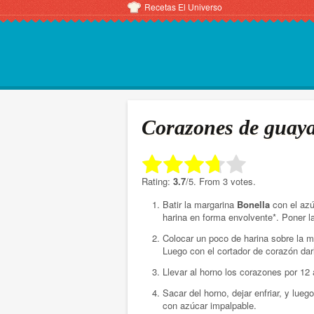
Recetas El Universo
Corazones de guay
Rate this item:
Rating:
3.7
/5. From 3 votes.
Batir la margarina
Bonella
con el azú
Submit Rating
harina en forma envolvente*. Poner l
Colocar un poco de harina sobre la me
Luego con el cortador de corazón dar
Llevar al horno los corazones por 12
Sacar del horno, dejar enfriar, y lu
con azúcar impalpable.