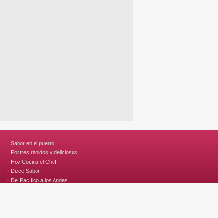
Sabor en el puerto
Postres rápidos y deliciosos
Hoy Cocina el Chef
Dulce Sabor
Del Pacífico a los Andes
Cocina Rica y Rápida
Cocina Ecuatoriana
A la Criolla